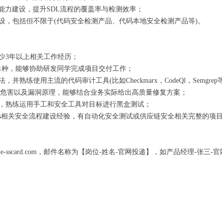
全能力建设，提升SDL流程的覆盖率与检测效率；
建设，包括但不限于(代码安全检测产品、代码本地安全检测产品等)。
至少3年以上相关工作经历；
中至少1种，能够协助研发同学完成项目交付工作；
并熟练使用主流的代码审计工具(比如Checkmarx，CodeQl，Semgrep
漏洞危害以及漏洞原理，能够结合业务实际给出高质量修复方案；
具，熟练运用手工和安全工具对目标进行黑盒测试；
Secops相关安全流程建设经验，有自动化安全测试或供应链安全相关完整的
e-sscard.com，邮件名称为【岗位-姓名-官网投递】，如产品经理-张三-