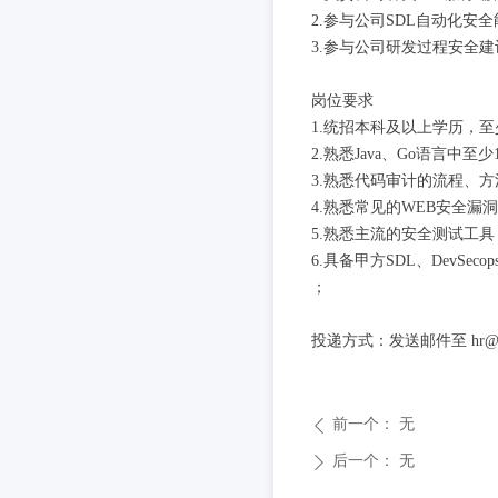
2.参与公司SDL自动化安
3.参与公司研发过程安全
岗位要求
1.统招本科及以上学历，
2.熟悉Java、Go语言
3.熟悉代码审计的流程、方法，
4.熟悉常见的WEB安全
5.熟悉主流的安全测试工
6.具备甲方SDL、Dev
；
投递方式：发送邮件至 hr@
前一个：
无
ꄴ
后一个：
无
ꄲ