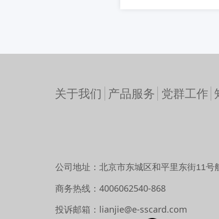
关于我们
产品服务
党群工作
公司地址：北京市东城区和平里东街11号
商务热线：4006062540-868
投诉邮箱：lianjie@e-sscard.com